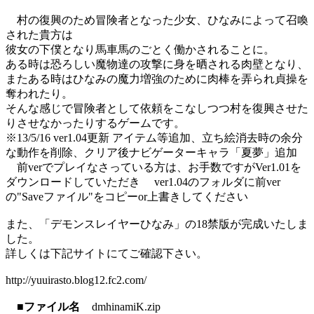
村の復興のため冒険者となった少女、ひなみによって召喚
された貴方は
彼女の下僕となり馬車馬のごとく働かされることに。
ある時は恐ろしい魔物達の攻撃に身を晒される肉壁となり、
またある時はひなみの魔力増強のために肉棒を弄られ貞操を
奪われたり。
そんな感じで冒険者として依頼をこなしつつ村を復興させた
りさせなかったりするゲームです。
※13/5/16 ver1.04更新 アイテム等追加、立ち絵消去時の余分
な動作を削除、クリア後ナビゲーターキャラ「夏夢」追加
前verでプレイなさっている方は、お手数ですがVer1.01を
ダウンロードしていただき ver1.04のフォルダに前ver
の"Saveファイル"をコピーor上書きしてください
また、「デモンスレイヤーひなみ」の18禁版が完成いたしま
した。
詳しくは下記サイトにてご確認下さい。
http://yuuirasto.blog12.fc2.com/
■ファイル名
dmhinamiK.zip