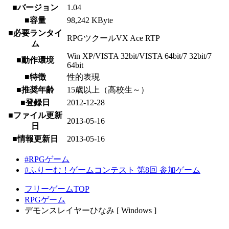
■バージョン
1.04
■容量
98,242 KByte
■必要ランタイ
RPGツクールVX Ace RTP
ム
Win XP/VISTA 32bit/VISTA 64bit/7 32bit/7
■動作環境
64bit
■特徴
性的表現
■推奨年齢
15歳以上（高校生～）
■登録日
2012-12-28
■ファイル更新
2013-05-16
日
■情報更新日
2013-05-16
#RPGゲーム
#ふりーむ！ゲームコンテスト 第8回 参加ゲーム
フリーゲームTOP
RPGゲーム
デモンスレイヤーひなみ [ Windows ]