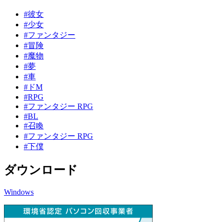
#彼女
#少女
#ファンタジー
#冒険
#魔物
#夢
#車
#ドM
#RPG
#ファンタジー RPG
#BL
#召喚
#ファンタジー RPG
#下僕
ダウンロード
Windows