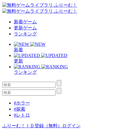
新着ゲーム
更新ゲーム
ランキング
新着
更新
ランキング
#ホラー
#探索
#レトロ
ふりーむ！ＩＤ登録（無料）
ログイン