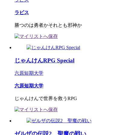
ラビス
勝つのは勇者かそれとも邪神か
じゃんけんRPG Special
六原短期大学
六原短期大学
じゃんけんで世界を救うRPG
ゼルザの伝説2 聖魔の戦い