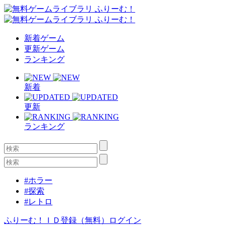
新着ゲーム
更新ゲーム
ランキング
新着
更新
ランキング
#ホラー
#探索
#レトロ
ふりーむ！ＩＤ登録（無料）
ログイン