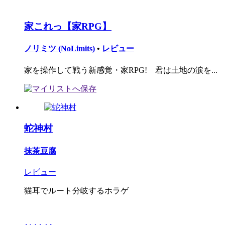
家これっ【家RPG】
ノリミツ (NoLimits)
•
レビュー
家を操作して戦う新感覚・家RPG! 君は土地の涙を...
蛇神村
抹茶豆腐
レビュー
猫耳でルート分岐するホラゲ