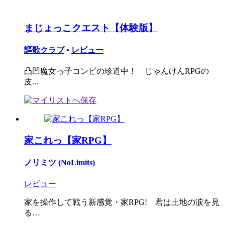
まじょっこクエスト【体験版】
謳歌クラブ
•
レビュー
凸凹魔女っ子コンビの珍道中！ じゃんけんRPGの
皮...
家これっ【家RPG】
ノリミツ (NoLimits)
レビュー
家を操作して戦う新感覚・家RPG! 君は土地の涙を見
る…