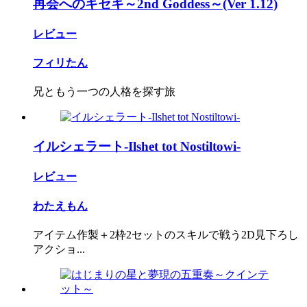
再会へのキセキ～2nd Goddess～(Ver 1.12)
レビュー
フィリたん
兄ともう一つの人格を探す旅
イルシェラート-Ilshet tot Nostiltowi-
レビュー
わたえもん
アイテム作製＋2枠2セットのスキルで戦う2D見下ろし
アクショ...