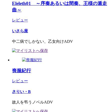
Eleleth01 ～序奏あるいは間奏、王様の遁走
曲～
レビュー
いさら座
中二病でしかない、乙女向けADV
喪服紀行
レビュー
さりい・B
故人を弔うノベルADV