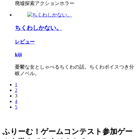
廃墟探索アクションホラー
ちくわしかない。
レビュー
kiji
憂鬱な女としゃべるちくわの話。ちくわボイスつき分
岐ノベル。
1
2
3
4
5
ふりーむ！ゲームコンテスト参加ゲー