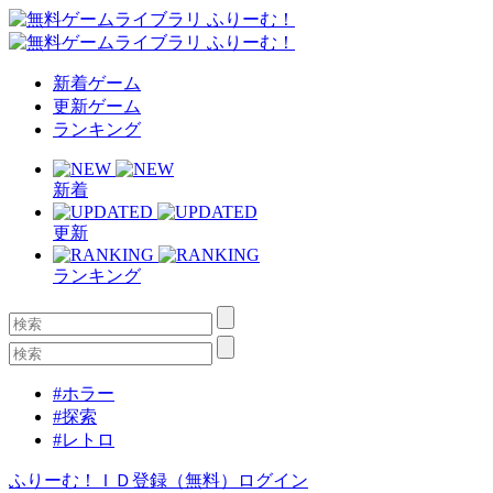
新着ゲーム
更新ゲーム
ランキング
新着
更新
ランキング
#ホラー
#探索
#レトロ
ふりーむ！ＩＤ登録（無料）
ログイン