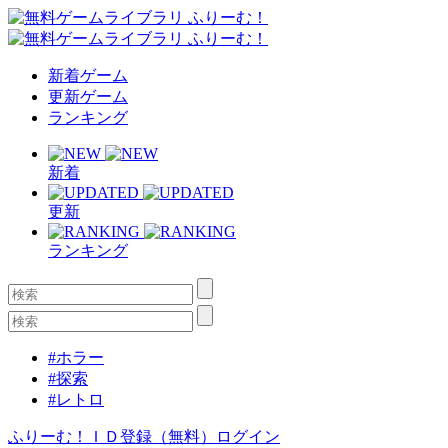
新着ゲーム
更新ゲーム
ランキング
新着
更新
ランキング
#ホラー
#探索
#レトロ
ふりーむ！ＩＤ登録（無料）
ログイン