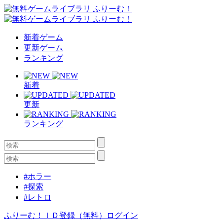
新着ゲーム
更新ゲーム
ランキング
新着
更新
ランキング
#ホラー
#探索
#レトロ
ふりーむ！ＩＤ登録（無料）
ログイン