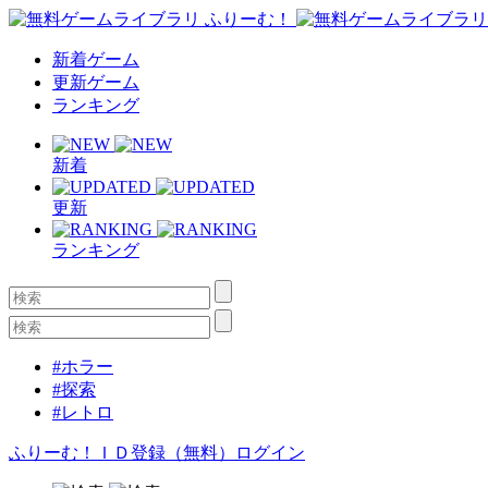
新着ゲーム
更新ゲーム
ランキング
新着
更新
ランキング
#ホラー
#探索
#レトロ
ふりーむ！ＩＤ登録（無料）
ログイン