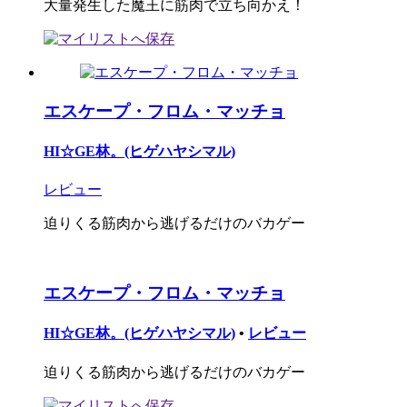
大量発生した魔王に筋肉で立ち向かえ！
エスケープ・フロム・マッチョ
HI☆GE林。(ヒゲハヤシマル)
レビュー
迫りくる筋肉から逃げるだけのバカゲー
エスケープ・フロム・マッチョ
HI☆GE林。(ヒゲハヤシマル)
•
レビュー
迫りくる筋肉から逃げるだけのバカゲー