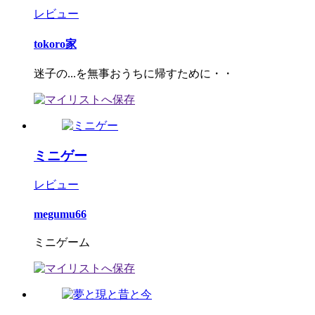
レビュー
tokoro家
迷子の...を無事おうちに帰すために・・
ミニゲー
レビュー
megumu66
ミニゲーム