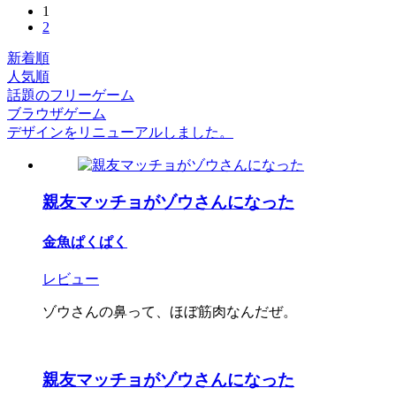
1
2
新着順
人気順
話題のフリーゲーム
ブラウザゲーム
デザインをリニューアルしました。
親友マッチョがゾウさんになった
金魚ぱくぱく
レビュー
ゾウさんの鼻って、ほぼ筋肉なんだぜ。
親友マッチョがゾウさんになった