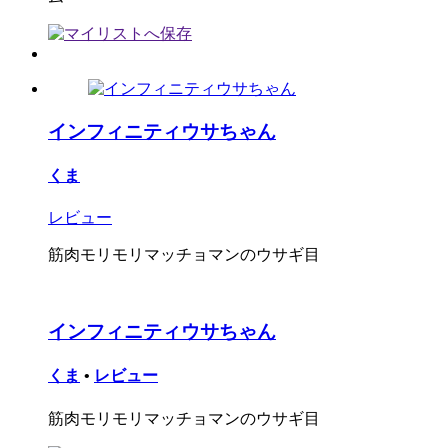
インフィニティウサちゃん
くま
レビュー
筋肉モリモリマッチョマンのウサギ目
インフィニティウサちゃん
くま
•
レビュー
筋肉モリモリマッチョマンのウサギ目