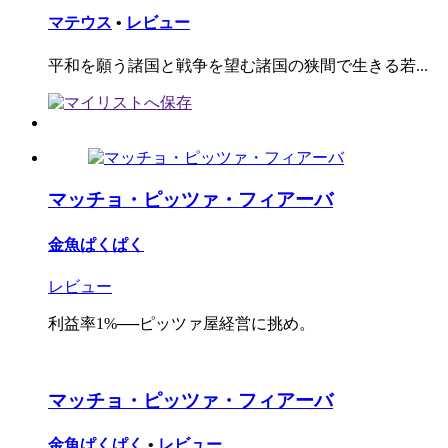
マテウス
•
レビュー
平和を願う諸国と戦争を望む諸国の狭間で生きる若...
マッチョ・ピッツァ・フィアーバ
金魚ぱくぱく
レビュー
利益率1%──ピッツァ屋経営に挑め。
マッチョ・ピッツァ・フィアーバ
金魚ぱくぱく
•
レビュー