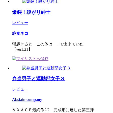
爆裂！殺がり紳士
レビュー
絶食ネコ
朝起きると この体は ...で出来ていた
【ver1.21】
弁当男子と運動部女子３
レビュー
Abstain company
ＶＸＡＣＥ最終作2/2 完成形に達した第三弾