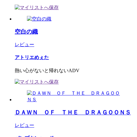
空白の織
レビュー
アトリエめぇた
熱い心がないと帰れないADV
ＤＡＷＮ ＯＦ ＴＨＥ ＤＲＡＧＯＯＮＳ
レビュー