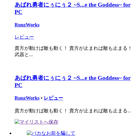
あばれ勇者にぅにぅ２ ~S...e the Goddess~ for
PC
RuuzWorks
レビュー
貴方が動けば敵も動く！ 貴方が止まれば敵も止まる！
武器と...
あばれ勇者にぅにぅ２ ~S...e the Goddess~ for
PC
RuuzWorks
•
レビュー
貴方が動けば敵も動く！ 貴方が止まれば敵も止まる...