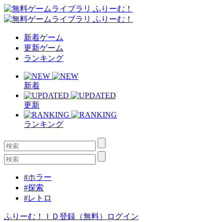
新着ゲーム
更新ゲーム
ランキング
新着
更新
ランキング
#ホラー
#探索
#レトロ
ふりーむ！ＩＤ登録（無料）
ログイン