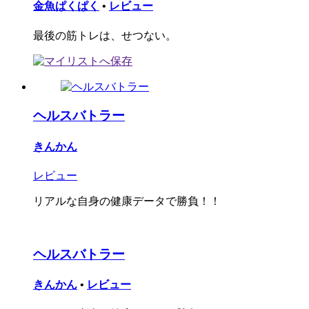
金魚ぱくぱく
•
レビュー
最後の筋トレは、せつない。
ヘルスバトラー
きんかん
レビュー
リアルな自身の健康データで勝負！！
ヘルスバトラー
きんかん
•
レビュー