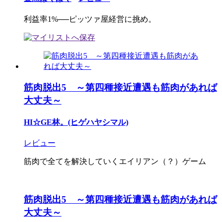
利益率1%──ピッツァ屋経営に挑め。
筋肉脱出5 ～第四種接近遭遇も筋肉があれば
大丈夫～
HI☆GE林。(ヒゲハヤシマル)
レビュー
筋肉で全てを解決していくエイリアン（？）ゲーム
筋肉脱出5 ～第四種接近遭遇も筋肉があれば
大丈夫～