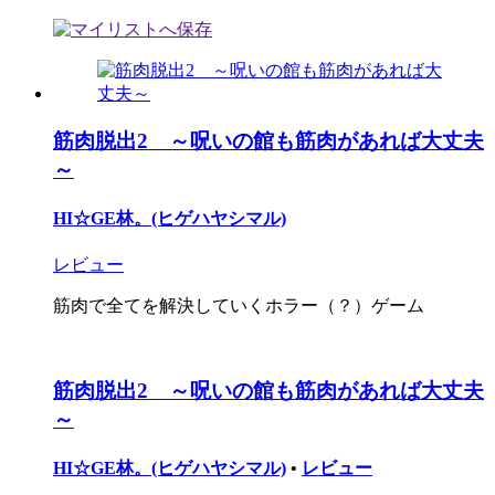
筋肉脱出2 ～呪いの館も筋肉があれば大丈夫
～
HI☆GE林。(ヒゲハヤシマル)
レビュー
筋肉で全てを解決していくホラー（？）ゲーム
筋肉脱出2 ～呪いの館も筋肉があれば大丈夫
～
HI☆GE林。(ヒゲハヤシマル)
•
レビュー