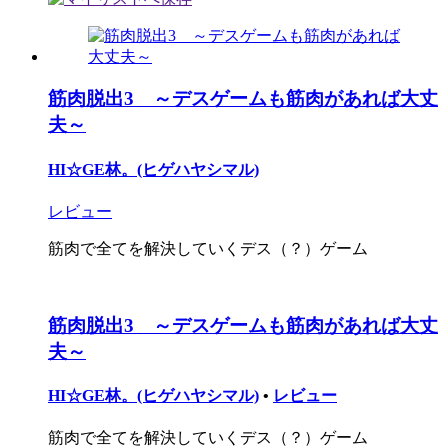
筋肉脱出3 ～デスゲームも筋肉があれば大丈
夫～
HI☆GE林。(ヒゲハヤシマル)
レビュー
筋肉で全てを解決していくデス（？）ゲーム
筋肉脱出3 ～デスゲームも筋肉があれば大丈
夫～
HI☆GE林。(ヒゲハヤシマル)
•
レビュー
筋肉で全てを解決していくデス（？）ゲーム