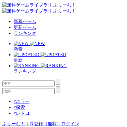
新着ゲーム
更新ゲーム
ランキング
新着
更新
ランキング
#ホラー
#探索
#レトロ
ふりーむ！ＩＤ登録（無料）
ログイン