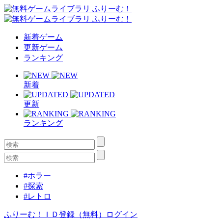
新着ゲーム
更新ゲーム
ランキング
新着
更新
ランキング
#ホラー
#探索
#レトロ
ふりーむ！ＩＤ登録（無料）
ログイン