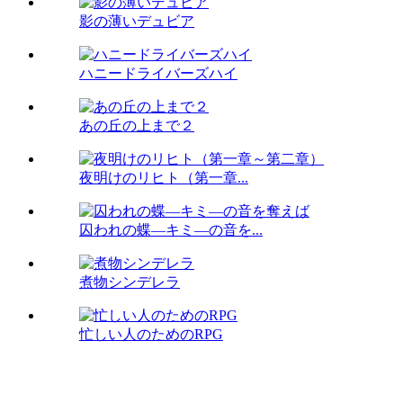
影の薄いデュビア
ハニードライバーズハイ
あの丘の上まで２
夜明けのリヒト（第一章...
囚われの蝶―キミ―の音を...
煮物シンデレラ
忙しい人のためのRPG