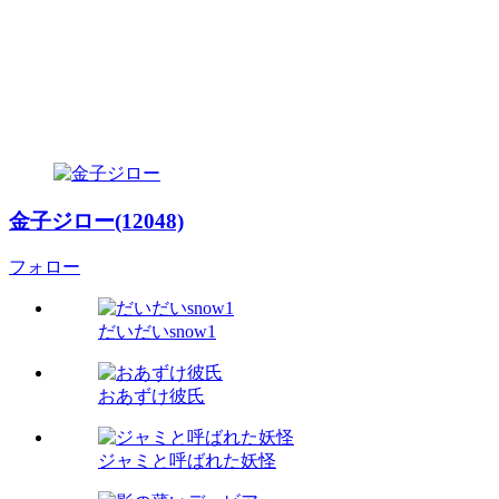
金子ジロー(12048)
フォロー
だいだいsnow1
おあずけ彼氏
ジャミと呼ばれた妖怪