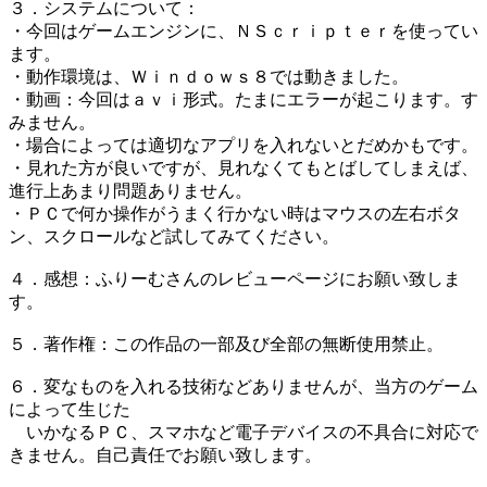
３．システムについて：
・今回はゲームエンジンに、ＮＳｃｒｉｐｔｅｒを使ってい
ます。
・動作環境は、Ｗｉｎｄｏｗｓ８では動きました。
・動画：今回はａｖｉ形式。たまにエラーが起こります。す
みません。
・場合によっては適切なアプリを入れないとだめかもです。
・見れた方が良いですが、見れなくてもとばしてしまえば、
進行上あまり問題ありません。
・ＰＣで何か操作がうまく行かない時はマウスの左右ボタ
ン、スクロールなど試してみてください。
４．感想：ふりーむさんのレビューページにお願い致しま
す。
５．著作権：この作品の一部及び全部の無断使用禁止。
６．変なものを入れる技術などありませんが、当方のゲーム
によって生じた
いかなるＰＣ、スマホなど電子デバイスの不具合に対応で
きません。自己責任でお願い致します。