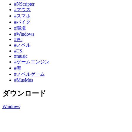
#NScripter
#マウス
#スマホ
#バイク
#環境
#Windows
#PC
#ノベル
#TS
#music
#ゲームエンジン
#海
#ノベルゲーム
#MusMus
ダウンロード
Windows