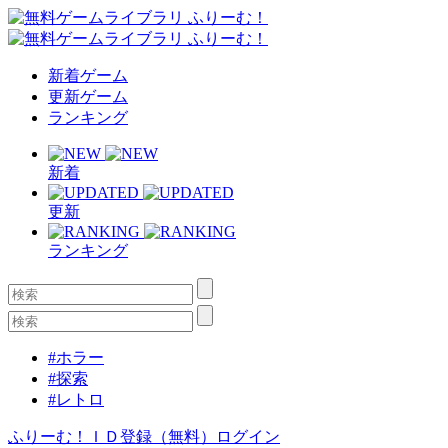
新着ゲーム
更新ゲーム
ランキング
新着
更新
ランキング
#ホラー
#探索
#レトロ
ふりーむ！ＩＤ登録（無料）
ログイン