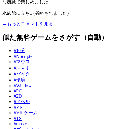
な感覚で楽しめました。
水族館に立ち...(省略されました)
→もっとコメントを見る
似た無料ゲームをさがす（自動）
#10分
#NScripter
#マウス
#スマホ
#バイク
#環境
#Windows
#PC
#2D
#ノベル
#VR
#VR ゲーム
#TS
#music