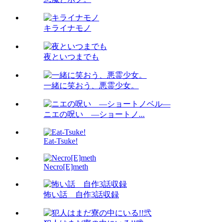
キライナモノ
夜といつまでも
一緒に笑おう、悪霊少女。
ニエの呪い ―ショートノ...
Eat-Tsuke!
Necro[E]meth
怖い話 自作3話収録