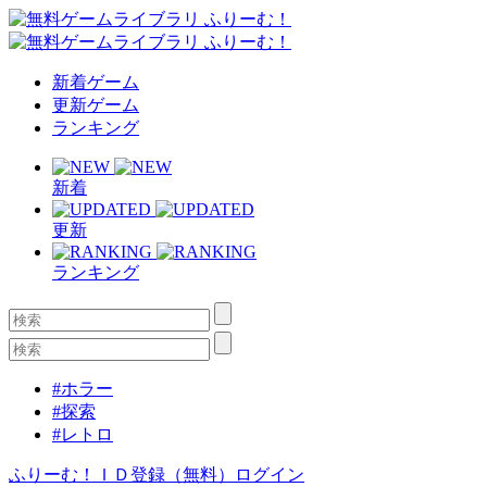
新着ゲーム
更新ゲーム
ランキング
新着
更新
ランキング
#ホラー
#探索
#レトロ
ふりーむ！ＩＤ登録（無料）
ログイン