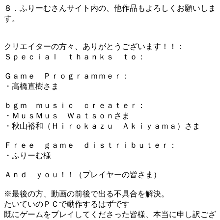
８．ふりーむさんサイト内の、他作品もよろしくお願いしま
す。
クリエイターの方々、ありがとうございます！！：
Ｓｐｅｃｉａｌ ｔｈａｎｋｓ ｔｏ：
Ｇａｍｅ Ｐｒｏｇｒａｍｍｅｒ：
・高橋直樹さま
ｂｇｍ ｍｕｓｉｃ ｃｒｅａｔｅｒ：
・ＭｕｓＭｕｓ Ｗａｔｓｏｎさま
・秋山裕和（Ｈｉｒｏｋａｚｕ Ａｋｉｙａｍａ）さま
Ｆｒｅｅ ｇａｍｅ ｄｉｓｔｒｉｂｕｔｅｒ：
・ふりーむ様
Ａｎｄ ｙｏｕ！！（プレイヤーの皆さま）
※最後の方、動画の前後で出る不具合を解決。
たいていのＰＣで動作するはずです
既にゲームをプレイしてくださった皆様、本当に申し訳ござ