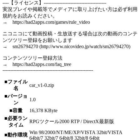
----【ライセンス】----------------------------------------
実況プレイや掲載等でメディアに取り上げたい方は必ず利用
規約をお読みください。
→ https://had2apps.com/games/rule_video
ニコニコにて動画投稿・生放送する場合は次の動画のコンテ
ンツツリー登録をお願いします
→ sm26794270 (http://www.nicovideo.jp/watch/sm26794270)
コンテンツツリー登録方法
→ https://had2apps.com/faq_tree
----------------------------------------------------------
■ファイル
car_v1-0.zip
名
■バージョ
1.0
ン
■容量
16,378 KByte
■必要ラン
RPGツクール2000 RTP / DirectX最新版
タイム
Win 98/2000/NT/ME/XP/VISTA 32bit/VISTA
■動作環境
64bit/7 32bit/7 64bit/8 32bit/8 64bit