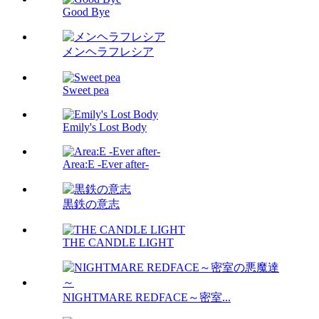
Good Bye
メンヘラフレシア
Sweet pea
Emily's Lost Body
Area:E -Ever after-
黒鉄の意志
THE CANDLE LIGHT
NIGHTMARE REDFACE～密室...