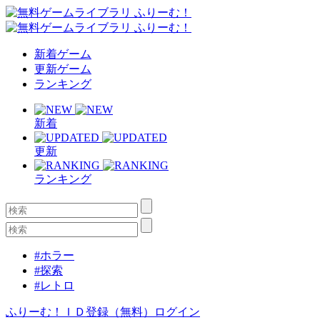
新着ゲーム
更新ゲーム
ランキング
新着
更新
ランキング
#ホラー
#探索
#レトロ
ふりーむ！ＩＤ登録（無料）
ログイン