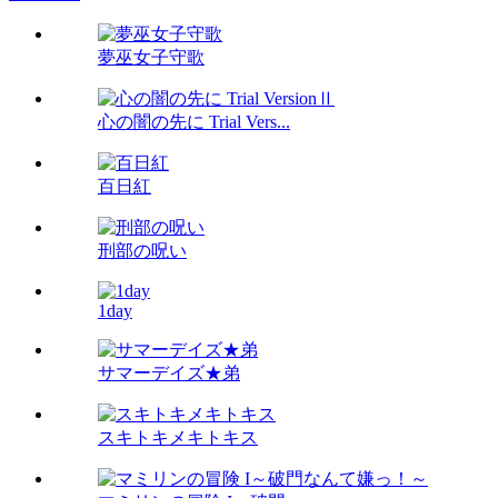
夢巫女子守歌
心の闇の先に Trial Vers...
百日紅
刑部の呪い
1day
サマーデイズ★弟
スキトキメキトキス