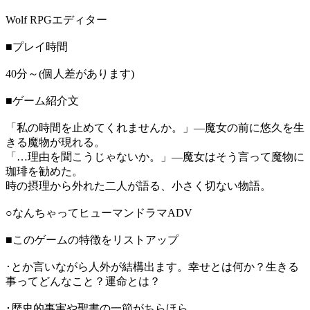
Wolf RPGエディター
■プレイ時間
40分～(個人差があります)
■ゲーム紹介文
「私の時間を止めてくれませんか。」―魔女の前に悠久を生
きる魔物が現れる。
「…理由を聞こうじゃないか。」―魔女はそう言って魔物に
珈琲を勧めた。
時の摂理から外れた二人が語る、小さく切ない物語。
○なんちゃってヒューマンドラマADV
■このゲームの特徴をリストアップ
･とか言いながら人外が結構出ます。幸せとは何か？生きる
事ってどんなこと？運命とは？
･歴史的事実や聖書の一節がちらほら