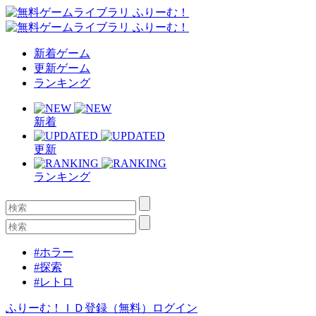
新着ゲーム
更新ゲーム
ランキング
新着
更新
ランキング
#ホラー
#探索
#レトロ
ふりーむ！ＩＤ登録（無料）
ログイン