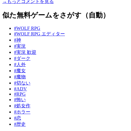
→もっとコメントを見る
似た無料ゲームをさがす（自動）
#WOLF RPG
#WOLF RPG エディター
#神
#実況
#実況 歓迎
#ダーク
#人外
#魔女
#魔物
#切ない
#ADV
#RPG
#怖い
#処女作
#ホラー
#恋
#歴史