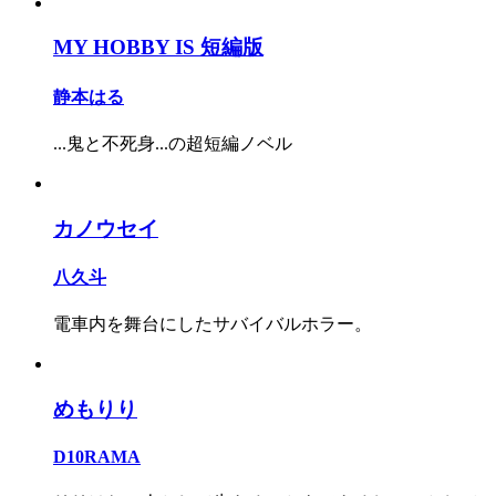
MY HOBBY IS 短編版
静本はる
...鬼と不死身...の超短編ノベル
カノウセイ
八久斗
電車内を舞台にしたサバイバルホラー。
めもりり
D10RAMA