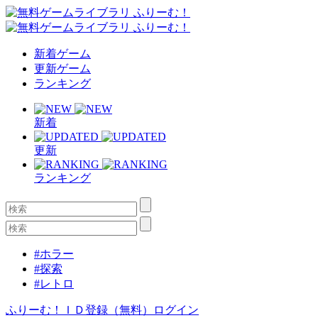
新着ゲーム
更新ゲーム
ランキング
新着
更新
ランキング
#ホラー
#探索
#レトロ
ふりーむ！ＩＤ登録（無料）
ログイン