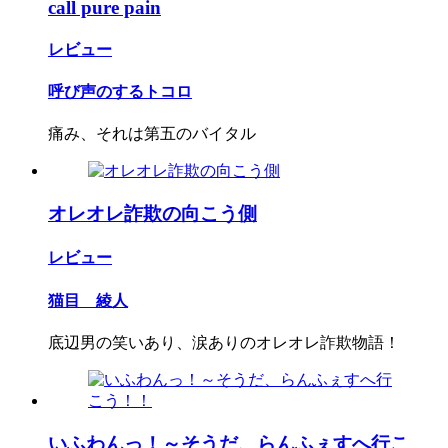
call pure pain
レビュー
呼び声のするトコロ
痛み、それは第五のバイタル
オレオレ詐欺の向こう側
レビュー
猫目 綾人
底辺男の笑いあり、涙ありのオレオレ詐欺物語！
いふわんっ！～そうだ、らんふぇすへ行こ