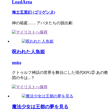
LeadArea
海士五里幻 (ゴリゲンヌ)
神の箱庭…… アバタたちの脱出劇
呪われた人魚姫
moko
クトゥルフ神話の世界を舞台にした現代RPG② あの教
団の今は...？
魔法少女は王都の夢を見る