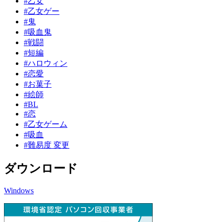
#乙女
#乙女ゲー
#鬼
#吸血鬼
#戦闘
#短編
#ハロウィン
#恋愛
#お菓子
#絵師
#BL
#恋
#乙女ゲーム
#吸血
#難易度 変更
ダウンロード
Windows