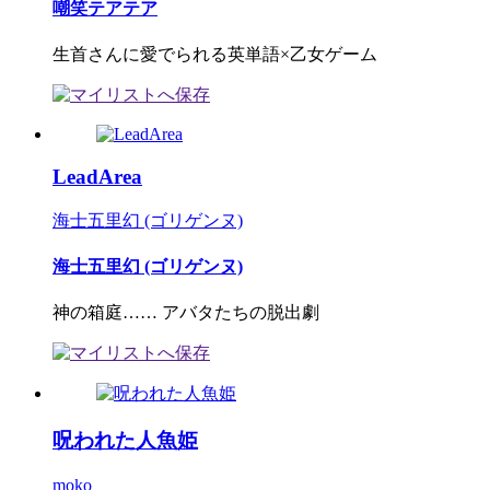
嘲笑テアテア
生首さんに愛でられる英単語×乙女ゲーム
LeadArea
海士五里幻 (ゴリゲンヌ)
海士五里幻 (ゴリゲンヌ)
神の箱庭…… アバタたちの脱出劇
呪われた人魚姫
moko