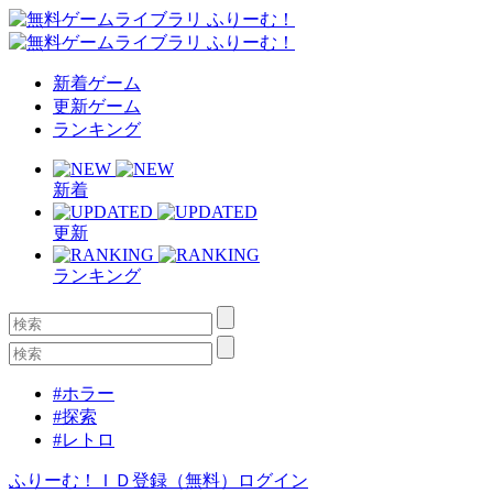
新着ゲーム
更新ゲーム
ランキング
新着
更新
ランキング
#ホラー
#探索
#レトロ
ふりーむ！ＩＤ登録（無料）
ログイン