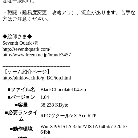
ほぼ一般向け。
・戦闘（難易度変更、攻略アリ）、流血があります。苦手な
方はご注意ください。
◆絵師さま◆
Seventh Quark 様
http://seventhquark.com/
http://www.freem.ne.jp/brand/3457
--------------------------------------------
【ゲーム紹介ページ】
http://pinklover.info/g_BC/top.html
■ファイル名
BlackChocolate104.zip
■バージョン
1.04
■容量
38,238 KByte
■必要ランタイ
RPGツクールVX Ace RTP
ム
Win XP/VISTA 32bit/VISTA 64bit/7 32bit/7
■動作環境
64bit