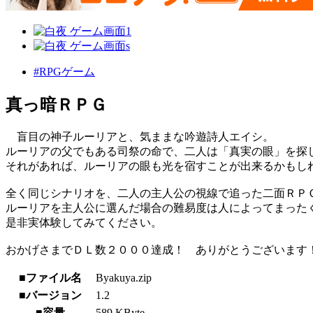
#RPGゲーム
真っ暗ＲＰＧ
盲目の神子ルーリアと、気ままな吟遊詩人エイシ。
ルーリアの父でもある司祭の命で、二人は「真実の眼」を探
それがあれば、ルーリアの眼も光を宿すことが出来るかもし
全く同じシナリオを、二人の主人公の視線で追った二面ＲＰ
ルーリアを主人公に選んだ場合の難易度は人によってまった
是非実体験してみてください。
おかげさまでＤＬ数２０００達成！ ありがとうございます
■ファイル名
Byakuya.zip
■バージョン
1.2
■容量
589 KByte