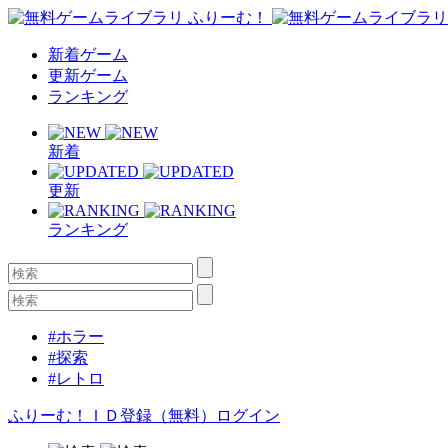
新着ゲーム
更新ゲーム
ランキング
新着
更新
ランキング
#ホラー
#探索
#レトロ
ふりーむ！ＩＤ登録（無料）
ログイン