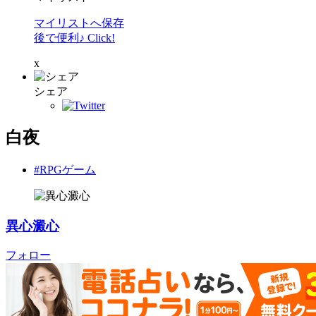
マイリストへ保存
後で便利♪ Click!
x
シェア
白夜
#RPGゲーム
異心澱心
フォロー