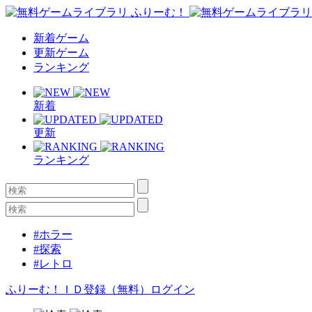
新着ゲーム
更新ゲーム
ランキング
新着
更新
ランキング
#ホラー
#探索
#レトロ
ふりーむ！ＩＤ登録（無料）
ログイン