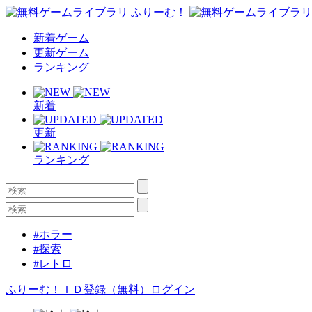
新着ゲーム
更新ゲーム
ランキング
新着
更新
ランキング
#ホラー
#探索
#レトロ
ふりーむ！ＩＤ登録（無料）
ログイン