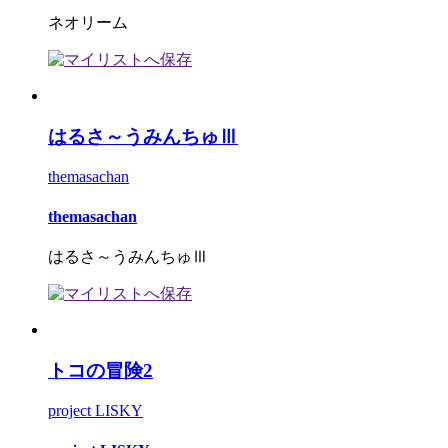
ネオリーム
はるさ～うみんちゅⅢ
themasachan
themasachan
はるさ～うみんちゅⅢ
トコの冒険2
project LISKY