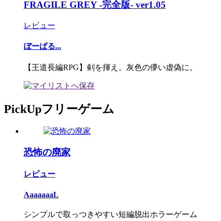
FRAGILE GREY -完全版- ver1.05
レビュー
ぼーぱる...
【王道長編RPG】剣を揮え。灰色の儚い虚偽に。
PickUpフリーゲーム
恐怖の廃家
レビュー
AaaaaaaL
シンプルで取っつきやすい短編脱出ホラーゲーム