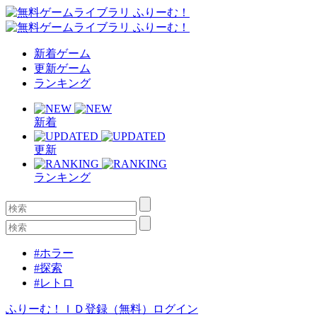
新着ゲーム
更新ゲーム
ランキング
新着
更新
ランキング
#ホラー
#探索
#レトロ
ふりーむ！ＩＤ登録（無料）
ログイン