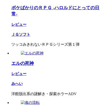
ボケばかりのＲＰＧ -ハロルドにとっての日
常-
レビュー
ＪＧソフト
ツッコみきれないＲＰＧシリーズ第１弾
エルの死神
レビュー
みへい
洋館脱出系の謎解き・探索ホラーADV