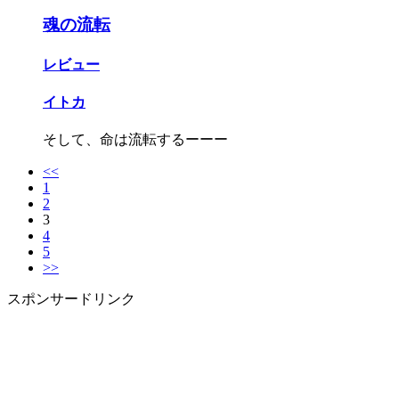
魂の流転
レビュー
イトカ
そして、命は流転するーーー
<<
1
2
3
4
5
>>
スポンサードリンク