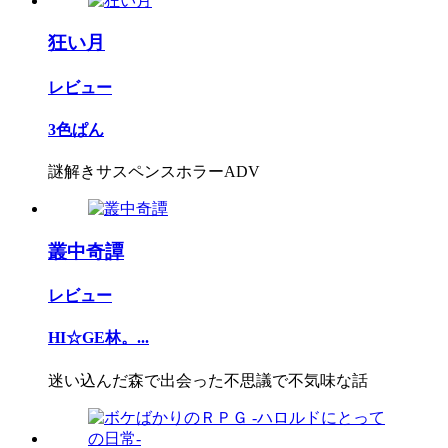
狂い月
レビュー
3色ぱん
謎解きサスペンスホラーADV
叢中奇譚
レビュー
HI☆GE林。...
迷い込んだ森で出会った不思議で不気味な話