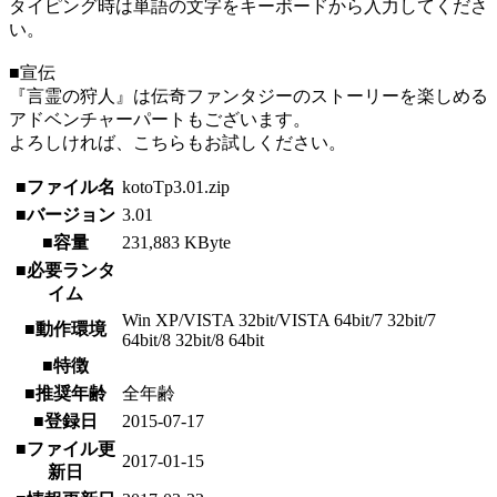
タイピング時は単語の文字をキーボードから入力してくださ
い。
■宣伝
『言霊の狩人』は伝奇ファンタジーのストーリーを楽しめる
アドベンチャーパートもございます。
よろしければ、こちらもお試しください。
■ファイル名
kotoTp3.01.zip
■バージョン
3.01
■容量
231,883 KByte
■必要ランタ
イム
Win XP/VISTA 32bit/VISTA 64bit/7 32bit/7
■動作環境
64bit/8 32bit/8 64bit
■特徴
■推奨年齢
全年齢
■登録日
2015-07-17
■ファイル更
2017-01-15
新日