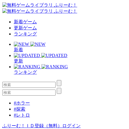
新着ゲーム
更新ゲーム
ランキング
新着
更新
ランキング
#ホラー
#探索
#レトロ
ふりーむ！ＩＤ登録（無料）
ログイン