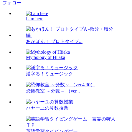
フォロー
I am here
あかほん！ プロトタイプ...
Mythology of Hiiaka
漢字る！ミュージック
恐怖教室 ～分数～ （ver...
ハヤーユの算数授業
英語学習タイピングゲー...