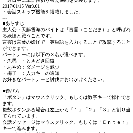
近日中に単語帳切り替え機能を実装します。
2017/01/15 Ver3.01
・会話スキップ機能を搭載しました。
---
■あらすじ
主人公・天藤雪海のバイトは『言霊（ことだま）』と呼ばれ
る妖怪と戦うことです。
言霊は言葉の妖怪で、英単語を入力することで攻撃すること
ができます。
パートナーには以下の３名が選べます。
・久馬 ：ときどき回復
・あやめ：ダメージを減少
・梅子 ：入力キーの通知
お好きなパートナーと討伐にお出かけください。
■遊び方
「ボタン」はマウスクリック、もしくは数字キーで操作でき
ます。
複数ボタンある場合は左上から「１」「２」「３」と割り当
てられています。
会話メッセージはマウスクリック、もしくは「Ｅｎｔｅｒ」
キーで進みます。