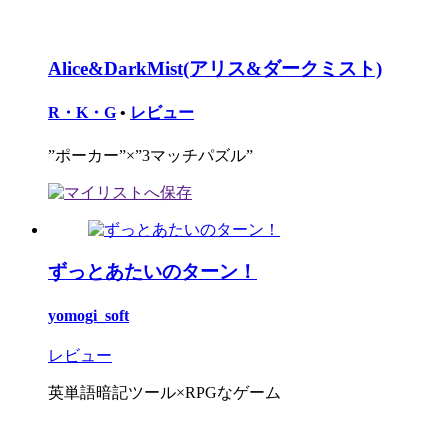
Alice&DarkMist(アリス&ダークミスト)
R・K・G
•
レビュー
”ポーカー”×”3マッチパズル”
ずっとあたいのターン！
yomogi_soft
レビュー
英単語暗記ツール×RPGなゲーム