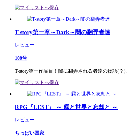
T-story第一章～Dark～闇の翻弄者達
レビュー
109号
T-story第一作品目！闇に翻弄される者達の物語(？)。
RPG『LEST』 ～ 霧と世界と忘却と ～
レビュー
ちっぱい国家