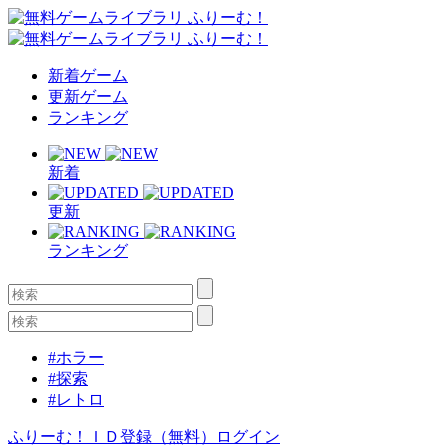
新着ゲーム
更新ゲーム
ランキング
新着
更新
ランキング
#ホラー
#探索
#レトロ
ふりーむ！ＩＤ登録（無料）
ログイン