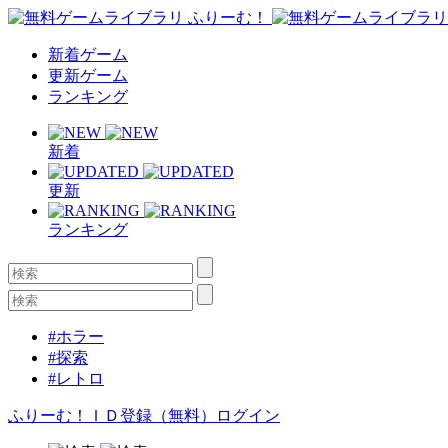
新着ゲーム
更新ゲーム
ランキング
新着
更新
ランキング
#ホラー
#探索
#レトロ
ふりーむ！ＩＤ登録（無料）
ログイン