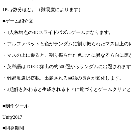
1Play数分ほど。（難易度によります）
■ゲーム紹介文
・1人称始点の3Dスライドパズルゲームになります。
・アルファベットと色がランダムに割り振られたマス目上の
・マスの上に乗ると、割り振られた色ごとに異なる方向に床
・英単語はTOEIC頻出の約500題からランダムに出題されま
・難易度選択搭載。出題される単語の長さが変化します。
・3題解き終わると生成されるドアに近づくとゲームクリア
■制作ツール
Unity2017
■開発期間