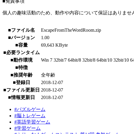
■免責事項
個人の趣味活動のため、動作や内容について保証はありませ
■ファイル名
EscapeFromTheWordRoom.zip
■バージョン
1.00
■容量
69,643 KByte
■必要ランタイム
■動作環境
Win 7 32bit/7 64bit/8 32bit/8 64bit/10 32bit/10 6
■特徴
■推奨年齢
全年齢
■登録日
2018-12-07
■ファイル更新日
2018-12-07
■情報更新日
2018-12-07
#パズルゲーム
#脳トレゲーム
#英語学習ゲーム
#学習ゲーム