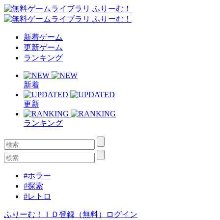
新着ゲーム
更新ゲーム
ランキング
新着
更新
ランキング
#ホラー
#探索
#レトロ
ふりーむ！ＩＤ登録（無料）
ログイン