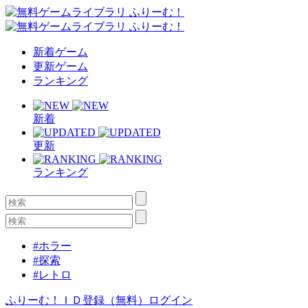
新着ゲーム
更新ゲーム
ランキング
新着
更新
ランキング
#ホラー
#探索
#レトロ
ふりーむ！ＩＤ登録（無料）
ログイン