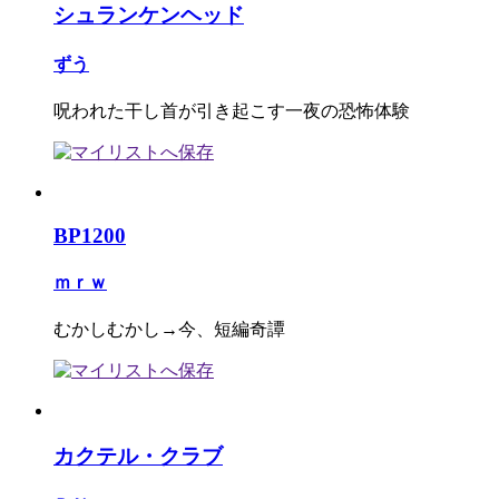
シュランケンヘッド
ずう
呪われた干し首が引き起こす一夜の恐怖体験
BP1200
ｍｒｗ
むかしむかし→今、短編奇譚
カクテル・クラブ