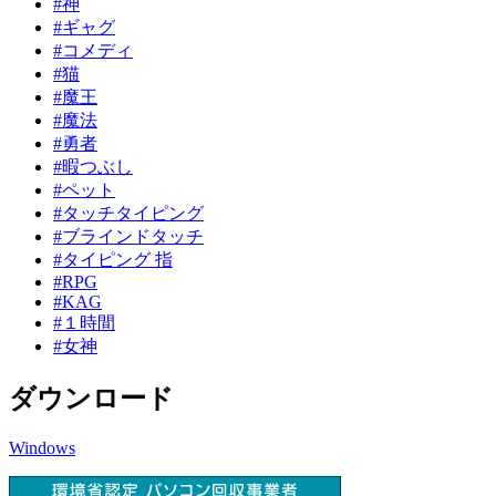
#神
#ギャグ
#コメディ
#猫
#魔王
#魔法
#勇者
#暇つぶし
#ペット
#タッチタイピング
#ブラインドタッチ
#タイピング 指
#RPG
#KAG
#１時間
#女神
ダウンロード
Windows