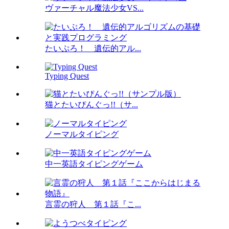
ヴァーチャル魔法少女VS...
たいぷろ！ 遺伝的アル...
Typing Quest
猫とたいぴんぐっ!!（サ...
ノーマルタイピング
中一英語タイピングゲーム
言霊の狩人 第１話『こ...