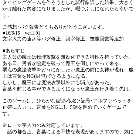
タイピングゲームを作ろうとした試行錯誤した結果、大きく
かけ離れた内容になりましたが、暇つぶしになれたら幸いで
す。
ご感想･バク報告どうもありがとうございます。
■16/6/15 ver.1.01
文字入力の速さ等バグ修正、誤字修正、技能回数等追加
■あらすじ
主人公の魔王は物理攻撃を無効化できる特性を持っていた。
ある日、勇者が協定を破って魔王を倒しにやって来る。
弱点の魔法攻撃をどうにかしたい魔王の前に女神が現れ、魔
王は言葉をNG(封印)できるようになる。
しかし、魔王には魔法攻撃以外にも弱点があった。
言葉を封じる事ができるようになった魔王が行き着く先は。
このゲームは、ひらがな(読み仮名)･記号･アルファベットを
正確に入力し、言葉をNGにして話を進めていくゲームで
す。
※ローマ字入力のみ対応しています。
話の都合上、言葉による不快な表現がありますので、気に