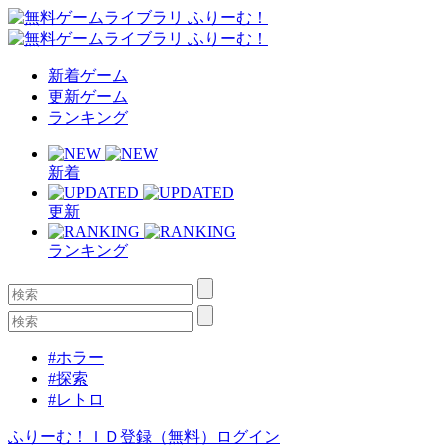
新着ゲーム
更新ゲーム
ランキング
新着
更新
ランキング
#ホラー
#探索
#レトロ
ふりーむ！ＩＤ登録（無料）
ログイン