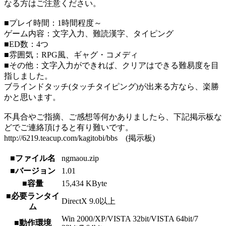
なる方はご注意ください。
■プレイ時間：1時間程度～
ゲーム内容：文字入力、難読漢字、タイピング
■ED数：4つ
■雰囲気：RPG風、ギャグ・コメディ
■その他：文字入力ができれば、クリアはできる難易度を目
指しました。
ブラインドタッチ(タッチタイピング)が出来る方なら、楽勝
かと思います。
不具合やご指摘、ご感想等何かありましたら、下記掲示板な
どでご連絡頂けると有り難いです。
http://6219.teacup.com/kagitobi/bbs (掲示板)
■ファイル名
ngmaou.zip
■バージョン
1.01
■容量
15,434 KByte
■必要ランタイ
DirectX 9.0以上
ム
Win 2000/XP/VISTA 32bit/VISTA 64bit/7
■動作環境