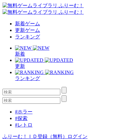
新着ゲーム
更新ゲーム
ランキング
新着
更新
ランキング
#ホラー
#探索
#レトロ
ふりーむ！ＩＤ登録（無料）
ログイン