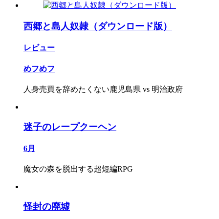
西郷と島人奴隷（ダウンロード版）
レビュー
めフめフ
人身売買を辞めたくない鹿児島県 vs 明治政府
迷子のレープクーヘン
6月
魔女の森を脱出する超短編RPG
怪封の廃墟