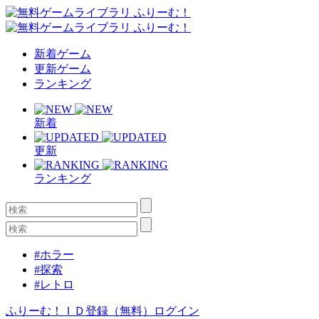
新着ゲーム
更新ゲーム
ランキング
新着
更新
ランキング
#ホラー
#探索
#レトロ
ふりーむ！ＩＤ登録（無料）
ログイン