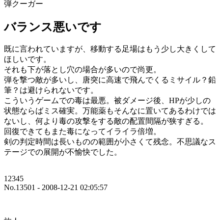
弾クーガー
バランス悪いです
既に言われていますが、移動する足場はもう少し大きくして
ほしいです。
それも下が落とし穴の場合が多いので尚更。
弾を撃つ敵が多いし、唐突に高速で飛んでくるミサイル？鉛
筆？は避けられないです。
こういうゲームでの毒は最悪。被ダメージ後、HPが少しの
状態ならばミス確実。万能薬もそんなに置いてあるわけでは
ないし、何より毒の攻撃をする敵の配置間隔が狭すぎる。
回復できてもまた毒になってイライラ倍増。
剣の判定時間は長いものの範囲が小さくて残念。不思議なス
テージでの展開が不愉快でした。
12345
No.13501 - 2008-12-21 02:05:57