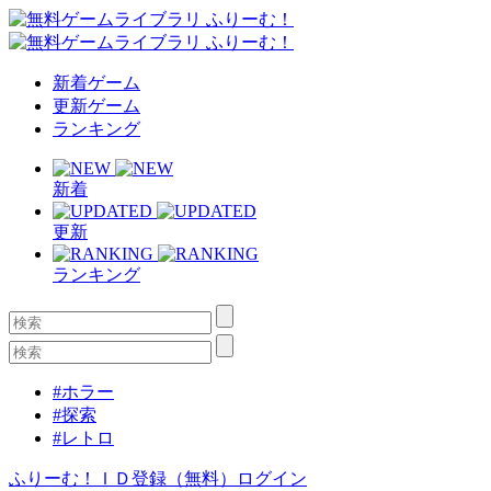
新着ゲーム
更新ゲーム
ランキング
新着
更新
ランキング
#ホラー
#探索
#レトロ
ふりーむ！ＩＤ登録（無料）
ログイン