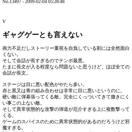
No.13497 - 2009-02-04 05:28:48
V
ギャグゲーとも言えない
画力不足だしストーリー重視を自負している割には全然面白
くない。
そして会話が長すぎるのでテンポ最悪。
たまに長文が入る程度なら問題ないと思うけど、ほぼ全ての
会話が長文。
ステージは目に悪い配色がやたら多い。
赤と黒又は青の組み合わせは非常に目に悪いというのに。
硬い敵に弾幕張ってくる敵。完全にくっついてきて撒きにく
い事この上ない敵。
そして異常状態的な攻撃の弾道が厄介すぎる上に複数撃って
くる。
ゲームのスパイスのために異常状態的があるのだろうけど邪
魔すぎる。