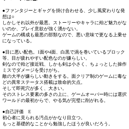
●ファンタジーとギャグを掛け合わせる、少し風変わりな発
想は○
しかしそれ以外が最悪。ストーリーやキャラに殆ど魅力がな
いのか、プレイ意欲が強く湧かない。
ゲームの構成も最悪の部類なので、悪い意味で更なる上乗せ
になっている。
●目に悪い配色。1面や4面、白黒で渦を巻いているブロック
等、目が疲れやすい配色なのが嫌らしい。
剣なので殆ど接近戦、しかも剣は小さく、ちょっとした操作
ミスでダメージを受けがち。
敵の大半が嫌らしい動きをする。面クリア制のゲームに毒な
どの異常ステータス搭載は致命的欠点。
そして即死穴が多く、大きい。
そのストレス要素の多さの上に、ゲームオーバー時には選択
ワールドの最初からで、やる気が完璧に削がれる。
●自己評価 E
初心者に見られる汚点がかなり目立つ。
もっと基礎的なことから勉強したほうが良いだろう。