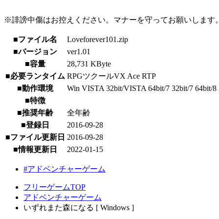
※誹謗中傷はお控えください。マナーを守ってお願いします
■ファイル名
Loveforever101.zip
■バージョン
ver1.01
■容量
28,731 KByte
■必要ランタイム
RPGツクールVX Ace RTP
■動作環境
Win VISTA 32bit/VISTA 64bit/7 32bit/7 64bit/8 3
■特徴
■推奨年齢
全年齢
■登録日
2016-09-28
■ファイル更新日
2016-09-28
■情報更新日
2022-01-15
#アドベンチャーゲーム
フリーゲームTOP
アドベンチャーゲーム
いずれまた森になる [ Windows ]