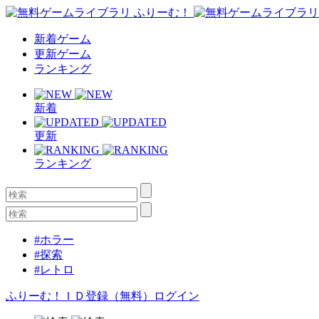
新着ゲーム
更新ゲーム
ランキング
新着
更新
ランキング
#ホラー
#探索
#レトロ
ふりーむ！ＩＤ登録（無料）
ログイン