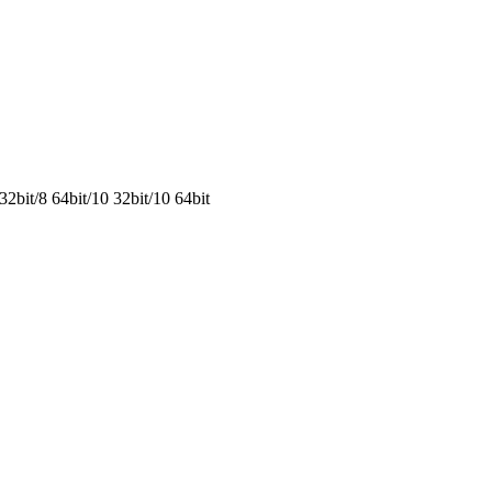
。
2bit/8 64bit/10 32bit/10 64bit