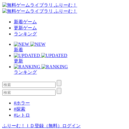
新着ゲーム
更新ゲーム
ランキング
新着
更新
ランキング
#ホラー
#探索
#レトロ
ふりーむ！ＩＤ登録（無料）
ログイン