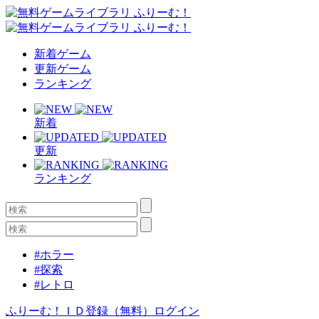
新着ゲーム
更新ゲーム
ランキング
新着
更新
ランキング
#ホラー
#探索
#レトロ
ふりーむ！ＩＤ登録（無料）
ログイン