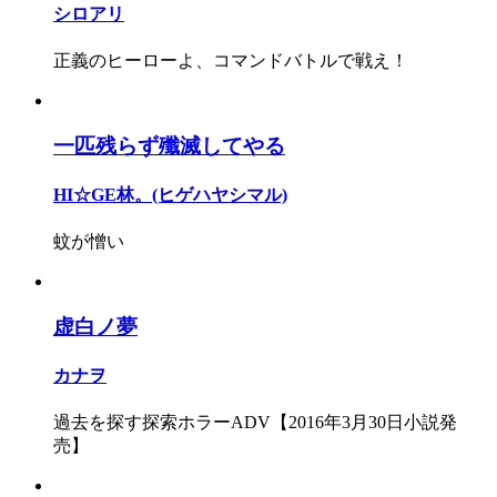
シロアリ
正義のヒーローよ、コマンドバトルで戦え！
一匹残らず殲滅してやる
HI☆GE林。(ヒゲハヤシマル)
蚊が憎い
虚白ノ夢
カナヲ
過去を探す探索ホラーADV【2016年3月30日小説発
売】