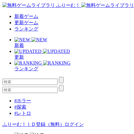
新着ゲーム
更新ゲーム
ランキング
新着
更新
ランキング
#ホラー
#探索
#レトロ
ふりーむ！ＩＤ登録（無料）
ログイン