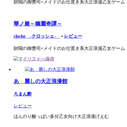
財閥の御曹司×メイドのお仕置き系大正浪漫乙女ゲーム
華ノ棘～幽麗奇譚～
cloche -クロッシェ-
•
レビュー
財閥の御曹司×メイドのお仕置き系大正浪漫乙女ゲーム
あゝ麗しの大正浪漫館
ろまん酢
レビュー
ほんのり酸っぱい多分乙女向け大正浪漫げえむ