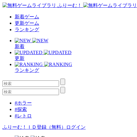
新着ゲーム
更新ゲーム
ランキング
新着
更新
ランキング
#ホラー
#探索
#レトロ
ふりーむ！ＩＤ登録（無料）
ログイン