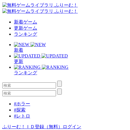
新着ゲーム
更新ゲーム
ランキング
新着
更新
ランキング
#ホラー
#探索
#レトロ
ふりーむ！ＩＤ登録（無料）
ログイン