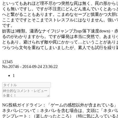
といってもあれほど理不尽かつ突然な罠は無く、罠の形から
くも無いですし。ですが不注意にどんどん進んでいくとあっ
へと繋がることもあります。こまめなセーブと慎重かつ大胆
ここまでですとそこまでストレスフルにはなりません。強い
です。
妨害は3種類。瀟洒なナイフ(ジャンプ力up/落下速度down
るのがわかりますから。ですが爆発は本当に突然で、あまり小
ともあり、避けられず敵や罠にかかって…ということがあり
つらつら文句を重ねてしまいましたが、素人でも試行を繰り
12345
No.20746 - 2014-09-24 23:36:22
1
NG投稿ガイドライン：「ゲームの感想以外が含まれている
ネタバレについて：ネタバレを含む場合は、文頭に「ネタバ
テンプレート：（楽しかったところ）（特に気に入っている