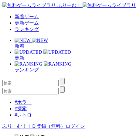
新着ゲーム
更新ゲーム
ランキング
新着
更新
ランキング
#ホラー
#探索
#レトロ
ふりーむ！ＩＤ登録（無料）
ログイン