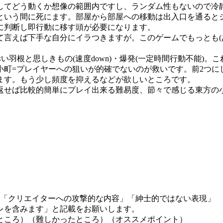
してどう動くか想像の範囲内ですし、ランダム性もないので冷
という間に死にます。部屋から部屋への移動は出入口を通ると
に判断し即行動に移す頭が必要になります。
て言えば下手な自分にイラつきますが。このゲームでもっとも(
)・赤い羽根と思しきもの(速度down)・爆発(一定時間行動不能
町=プレイヤーへの狙いが的確でないのが救いです。前2つにし
ます。もう少し頻度を抑えるなどが欲しいところです。
返せば比較的簡単にプレイ出来る難易度、節々で感じる東方の
」「クリエイターへの攻撃的な内容」「紳士的ではない表現」
レを含みます」と記載をお願いします。
ところ）（難しかったところ）（オススメポイント）