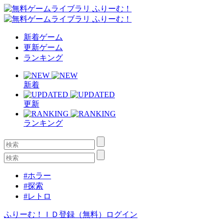
新着ゲーム
更新ゲーム
ランキング
新着
更新
ランキング
#ホラー
#探索
#レトロ
ふりーむ！ＩＤ登録（無料）
ログイン