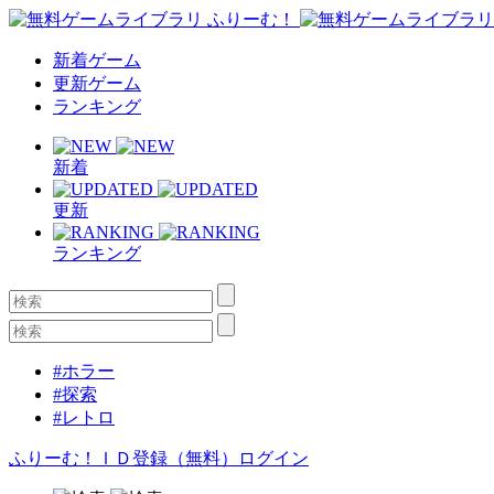
新着ゲーム
更新ゲーム
ランキング
新着
更新
ランキング
#ホラー
#探索
#レトロ
ふりーむ！ＩＤ登録（無料）
ログイン