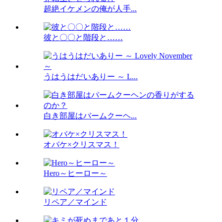
超絶イケメンの俺が人手...
彼と〇〇と階段と……
うはうはだいありー ～ L...
白き部屋はバームクーヘ...
オバケ×クリスマス！
Hero～ヒーロー～
リペア／マインド