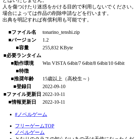
どはいたしません。
人を傷つけたり迷惑をかける目的で利用しないでください。
場合によっては作品の削除申請などを行います。
出典を明記すれば有償利用も可能です。
■ファイル名
tonarino_tenshi.zip
■バージョン
1.2
■容量
255,832 KByte
■必要ランタイム
■動作環境
Win VISTA 64bit/7 64bit/8 64bit/10 64bit
■特徴
■推奨年齢
15歳以上（高校生～）
■登録日
2022-09-10
■ファイル更新日
2022-10-11
■情報更新日
2022-10-11
#ノベルゲーム
フリーゲームTOP
ノベルゲーム
となりのクラスの知らないあの子は天使になったんだ