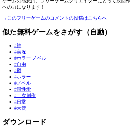
ゲームの感想は、フリーゲームクリエイターにとって次回作
への力になります！
→このフリーゲームのコメントの投稿はこちらへ
似た無料ゲームをさがす（自動）
#神
#実況
#ホラー ノベル
#自由
#鬱
#ホラー
#ノベル
#同性愛
#二次創作
#日常
#天使
ダウンロード