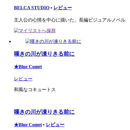
BELCA STUDIO
•
レビュー
主人公の心情を中心に描いた、長編ビジュアルノベル
嘆きの川が凍りきる前に
★Blue Comet
レビュー
和風なコキュートス
嘆きの川が凍りきる前に
★Blue Comet
•
レビュー