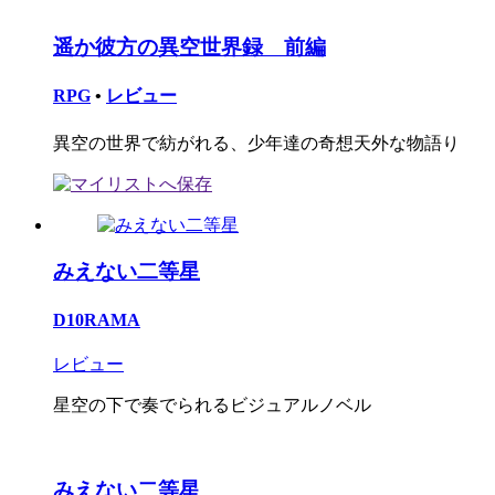
遥か彼方の異空世界録 前編
RPG
•
レビュー
異空の世界で紡がれる、少年達の奇想天外な物語り
みえない二等星
D10RAMA
レビュー
星空の下で奏でられるビジュアルノベル
みえない二等星