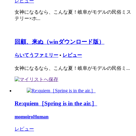
レビュー
女神になるなら、こんな夏！岐阜がモデルの民俗ミス
テリー×ホ...
回顧、来ぬ（winダウンロード版）
らいてうファミリー
•
レビュー
女神になるなら、こんな夏！岐阜がモデルの民俗ミ...
Re:quiem［Spring is in the air.］
momoiroHuman
レビュー