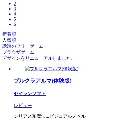
2
3
4
5
6
新着順
人気順
話題のフリーゲーム
ブラウザゲーム
デザインをリニューアルしました。
プルクラアルマ(体験版)
セイランソフト
レビュー
シリアス系魔法...ビジュアルノベル