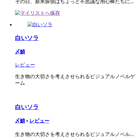
その日、新米探偵はちょっと不思議な用心棒たちに...
白いソラ
〆鯖
レビュー
生き物の大切さを考えさせられるビジュアルノベルゲ
ーム
白いソラ
〆鯖
•
レビュー
生き物の大切さを考えさせられるビジュアルノベル...