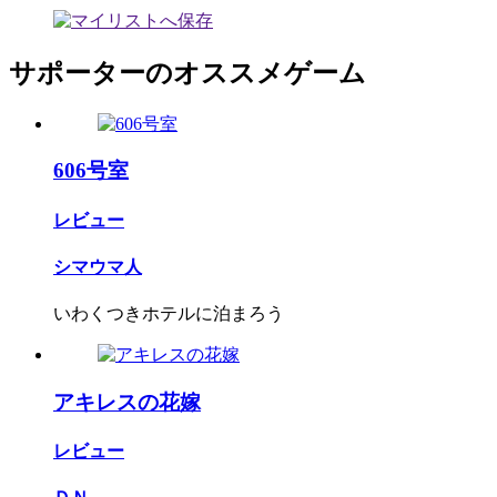
サポーターのオススメゲーム
606号室
レビュー
シマウマ人
いわくつきホテルに泊まろう
アキレスの花嫁
レビュー