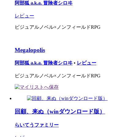
阿部狐 a.k.a. 冒険者シロヰ
レビュー
ビジュアルノベル×ノンフィールドRPG
Megalopolis
阿部狐 a.k.a. 冒険者シロヰ
•
レビュー
ビジュアルノベル×ノンフィールドRPG
回顧、来ぬ（winダウンロード版）
らいてうファミリー