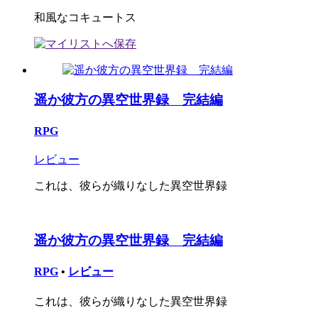
和風なコキュートス
遥か彼方の異空世界録 完結編
RPG
レビュー
これは、彼らが織りなした異空世界録
遥か彼方の異空世界録 完結編
RPG
•
レビュー
これは、彼らが織りなした異空世界録