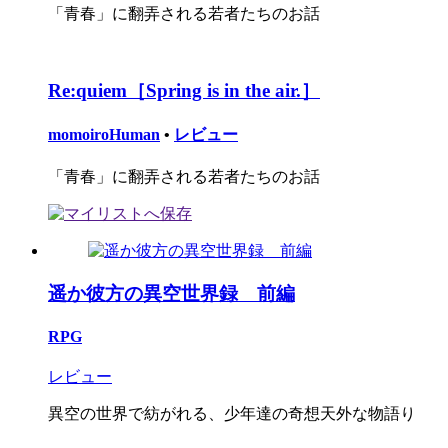
「青春」に翻弄される若者たちのお話
Re:quiem［Spring is in the air.］
momoiroHuman
•
レビュー
「青春」に翻弄される若者たちのお話
遥か彼方の異空世界録 前編
RPG
レビュー
異空の世界で紡がれる、少年達の奇想天外な物語り