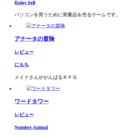
Rainy bell
パソコンを買うために骨董品を売るゲームです。
アナータの冒険
レビュー
にもち
メイドさんががんばるＲＰＧ
ワードタワー
レビュー
Number-Animal