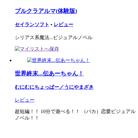
プルクラアルマ(体験版)
セイランソフト
•
レビュー
シリアス系魔法...ビジュアルノベル
世界終末...伝あーちゃん！
むにむにちょっぱー／うにやまざき
レビュー
超短編！！ 10分で遊べる！！ （バカ）恋愛ビジュアル
ノベル！！