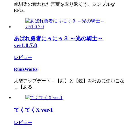
幼馴染の奪われた言葉を取り返そう。シンプルな
RPG。
あばれ勇者にぅにぅ３ ～光の騎士～
ver1.0.7.0
レビュー
RuuzWorks
大型アップデート！【剣】と【銃】を巧みに使いこな
し【ある...
てくてくX ver-1
レビュー