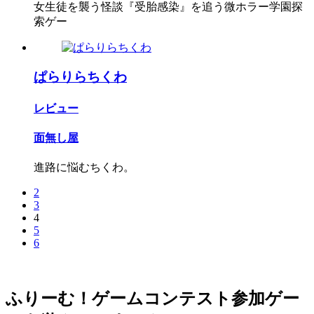
女生徒を襲う怪談『受胎感染』を追う微ホラー学園探
索ゲー
ぱらりらちくわ
レビュー
面無し屋
進路に悩むちくわ。
2
3
4
5
6
ふりーむ！ゲームコンテスト参加ゲー