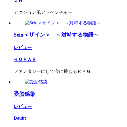
ＤＮ
アクション風アドベンチャー
Sein＜ザイン＞ ～対峙する物語～
レビュー
ＫＯＰＡＲ
ファンタジーにして今に通じるＲＰＧ
受胎感染
レビュー
Doubt