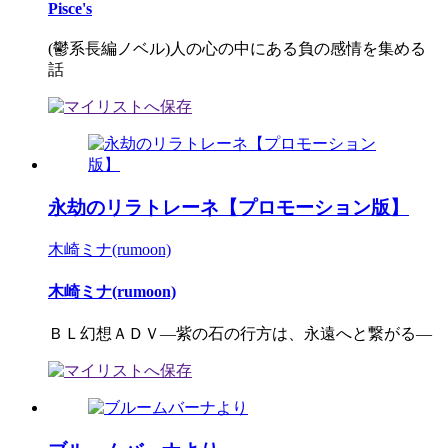
Pisce's
(鬱系長編ノベル)人の心の中にある負の感情を集める
話
永劫のリラトレーネ【プロモーション版】
木崎ミナ(rumoon)
木崎ミナ(rumoon)
ＢＬ幻想ＡＤＶ―紫の石の行方は、永遠へと繋がる―