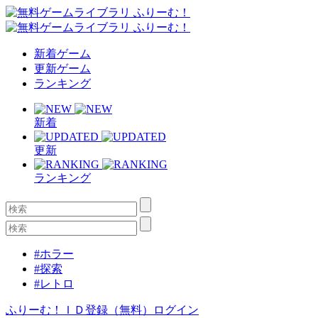
新着ゲーム
更新ゲーム
ランキング
新着
更新
ランキング
#ホラー
#探索
#レトロ
ふりーむ！ＩＤ登録（無料）
ログイン