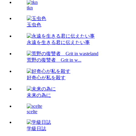
tkn
玉虫色
永遠を生きる君に伝えたい事
荒野の復讐者 Grit in w...
好奇心が私を殺す
未来の為に
scelte
学級日誌