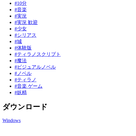
#10分
#音楽
#実況
#実況 歓迎
#少女
#シリアス
#城
#体験版
#ティラノスクリプト
#魔法
#ビジュアルノベル
#ノベル
#ティラノ
#音楽 ゲーム
#妖精
ダウンロード
Windows