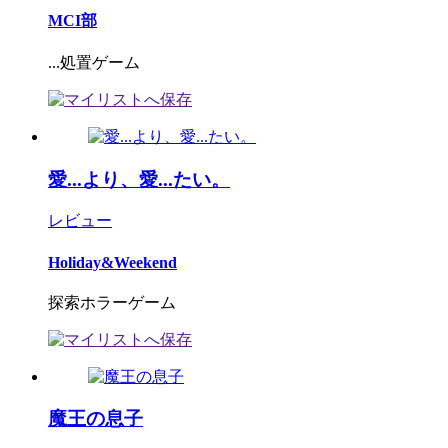
MCI部
...処置ゲーム
愛...より、愛...たい。
レビュー
Holiday&Weekend
探索ホラーゲーム
魔王の息子