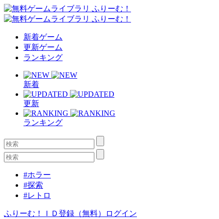
新着ゲーム
更新ゲーム
ランキング
新着
更新
ランキング
#ホラー
#探索
#レトロ
ふりーむ！ＩＤ登録（無料）
ログイン