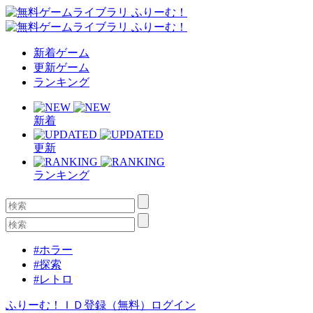
新着ゲーム
更新ゲーム
ランキング
新着
更新
ランキング
#ホラー
#探索
#レトロ
ふりーむ！ＩＤ登録（無料）
ログイン