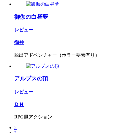
御伽の白昼夢
レビュー
御神
脱出アドベンチャー（ホラー要素有り）
アルプスの頂
レビュー
ＤＮ
RPG風アクション
2
3