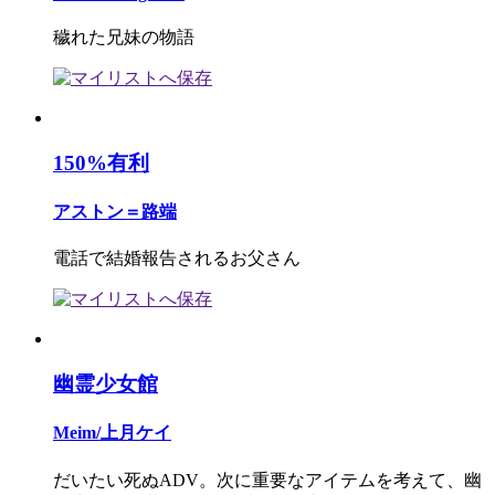
穢れた兄妹の物語
150%有利
アストン＝路端
電話で結婚報告されるお父さん
幽霊少女館
Meim/上月ケイ
だいたい死ぬADV。次に重要なアイテムを考えて、幽