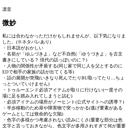
凛音
微妙
私には合わなかっただけかもしれませんが、以下気になりま
した。(※ネタバレあり)
・日本語がおかしい
・名前が「ゆふづきよ」など不自然(「ゆうづきよ」を古文
書きにしている？ 現代の話っぽいのに？)
・人物の関係性が矛盾する(同じ家で同じ人を父とするのに
EDで相手の家族の話が出てくる等)
・話の展開が突飛(いきなり死んでたりBU取ってたり…ちょ
っとついていけません)
・トゥルーエンド必須アイテムが取りに行けない(一度その
場に足を踏み入れてしまうと詰む)
・必須アイテムの場所がノーヒント(公式サイトへの誘導？)
・半歩移動のため扉や障害物で突っかかる(逃げ要素がある
ゲームとしては致命的な欠陥)
・色字の多様かつ考慮されない読みにくさ(重要な部分は色
文字と言っておきながら、色文字が多用されすぎて何が重要