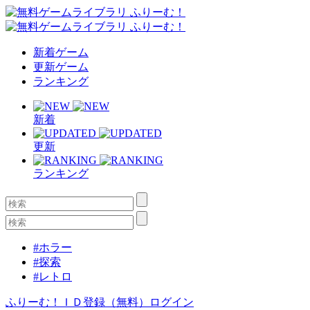
新着ゲーム
更新ゲーム
ランキング
新着
更新
ランキング
#ホラー
#探索
#レトロ
ふりーむ！ＩＤ登録（無料）
ログイン