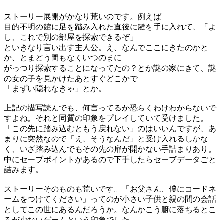
ストーリー展開がかなり荒いのです。例えば
目的不明の館に足を踏み入れた直後に鍵を手に入れて、「よ
し、これで別の部屋を探索できるぞ」
といきなり言い出す主人公。え、なんでここにきたのかと
か、とまどう間もなくいつのまに
がっつり探索することになってたの？とか謎の家にきて、謎
の女の子を見かけたあとすぐどこかで
「まずい隠れなきゃ」とか。
上記の描写読んでも、何言ってるか恐らくわけわからないで
すよね。それと同質の印象をプレイしていて受けました。
「この先に踏み込むともう戻れない」のはいいんですが、あ
まりに突然なので「え、そうなんだ」と受け入れるしかな
く、いざ踏み込んでもその先の扉が開かない手詰まりあり。
中にセーブポイントがあるので下手したらセーブデータごと
詰みます。
ストーリーそのものも荒いです。「お父さん、僕にコードネ
ームをつけてください」ってのが小さい子供と親の間の会話
としてこの世にあるんだろうか。なんかこう腑に落ちるとこ
ろが少ないゲームという印象でした。