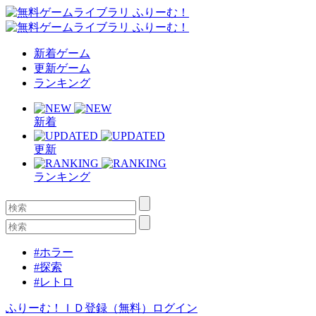
新着ゲーム
更新ゲーム
ランキング
新着
更新
ランキング
#ホラー
#探索
#レトロ
ふりーむ！ＩＤ登録（無料）
ログイン