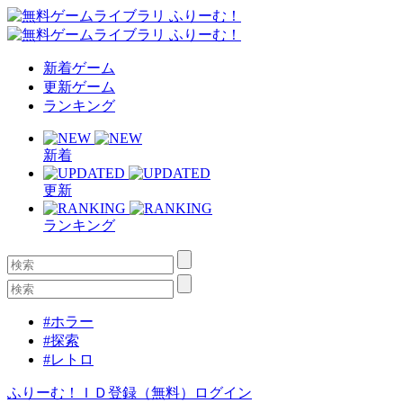
新着ゲーム
更新ゲーム
ランキング
新着
更新
ランキング
#ホラー
#探索
#レトロ
ふりーむ！ＩＤ登録（無料）
ログイン