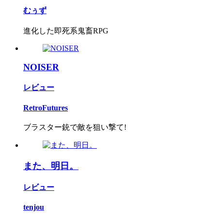
むぅず
進化した即死系鬼畜RPG
NOISER
レビュー
RetroFutures
ブラスター銃で敵を狙い撃て!
また、明日。
レビュー
tenjou