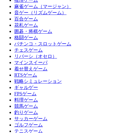
推理ゲーム
麻雀ゲーム（マージャン）
音ゲー（リズムゲーム）
百合ゲーム
花札ゲーム
囲碁・将棋ゲーム
格闘ゲーム
パチンコ・スロットゲーム
チェスゲーム
リバーシ（オセロ）
マインスイーパ
着せ替えゲーム
RTSゲーム
戦略シミュレーション
ギャルゲー
FPSゲーム
料理ゲーム
競馬ゲーム
釣りゲーム
サッカーゲーム
ゴルフゲーム
テニスゲーム