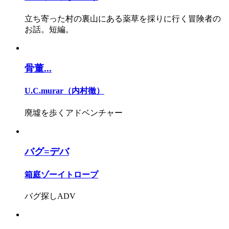
立ち寄った村の裏山にある薬草を採りに行く冒険者の
お話。短編。
骨董...
U.C.murar（内村徹）
廃墟を歩くアドベンチャー
バグ=デバ
箱庭ゾーイトロープ
バグ探しADV