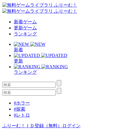
新着ゲーム
更新ゲーム
ランキング
新着
更新
ランキング
#ホラー
#探索
#レトロ
ふりーむ！ＩＤ登録（無料）
ログイン