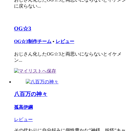
に戻らない...
OG☆3
OG☆3制作チーム
•
レビュー
おじさん化したOG☆3と両思いにならないとイケメ
ン...
八百万の神々
孤高伊綱
レビュー
その代わりに自分好みに個性豊かな”神様、妖怪”キャ