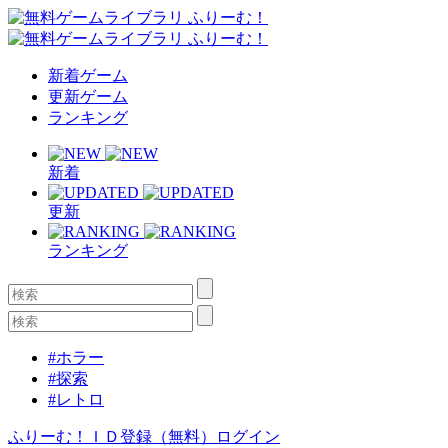
新着ゲーム
更新ゲーム
ランキング
新着
更新
ランキング
#ホラー
#探索
#レトロ
ふりーむ！ＩＤ登録（無料）
ログイン