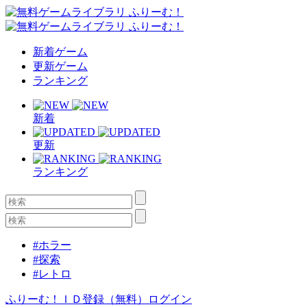
新着ゲーム
更新ゲーム
ランキング
新着
更新
ランキング
#ホラー
#探索
#レトロ
ふりーむ！ＩＤ登録（無料）
ログイン