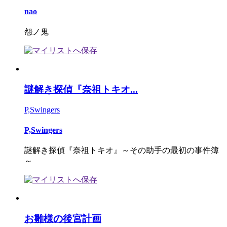
nao
怨ノ鬼
謎解き探偵『奈祖トキオ...
P,Swingers
P,Swingers
謎解き探偵『奈祖トキオ』～その助手の最初の事件簿
～
お雛様の後宮計画