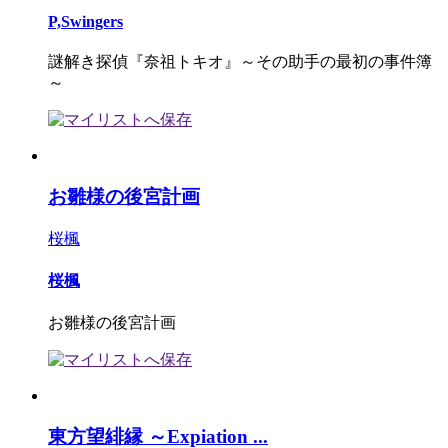
P,Swingers
謎解き探偵『奈祖トキオ』～その助手の最初の事件簿
～
お雛様の後宮計画
桜楓
桜楓
お雛様の後宮計画
東方望緋縁 ～Expiation ...