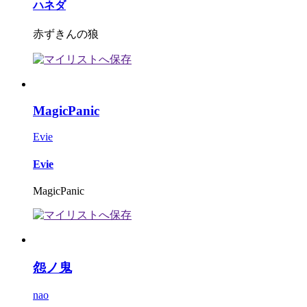
ハネダ
赤ずきんの狼
MagicPanic
Evie
Evie
MagicPanic
怨ノ鬼
nao