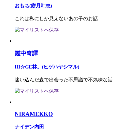
おもち(餅月叶恵)
これは私にしか見えないあの子のお話
叢中奇譚
HI☆GE林。(ヒゲハヤシマル)
迷い込んだ森で出会った不思議で不気味な話
NIRAMEKKO
ナイデン内田