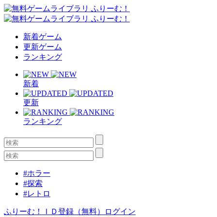
新着ゲーム
更新ゲーム
ランキング
新着
更新
ランキング
#ホラー
#探索
#レトロ
ふりーむ！ＩＤ登録（無料）
ログイン