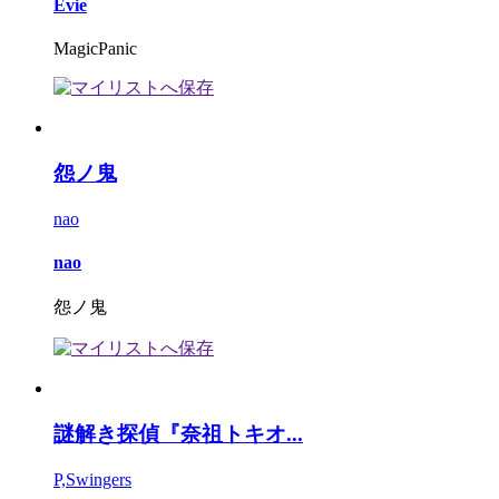
Evie
MagicPanic
怨ノ鬼
nao
nao
怨ノ鬼
謎解き探偵『奈祖トキオ...
P,Swingers