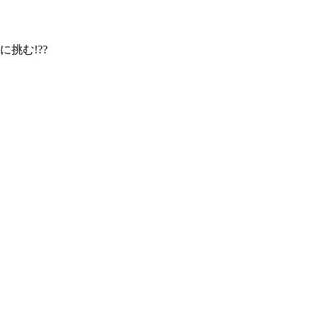
挑む!??