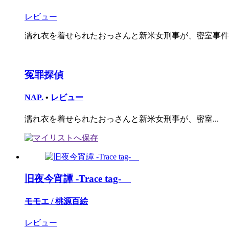
レビュー
濡れ衣を着せられたおっさんと新米女刑事が、密室事件に
冤罪探偵
NAP.
•
レビュー
濡れ衣を着せられたおっさんと新米女刑事が、密室...
旧夜今宵譚 -Trace tag-
モモエ / 桃源百絵
レビュー