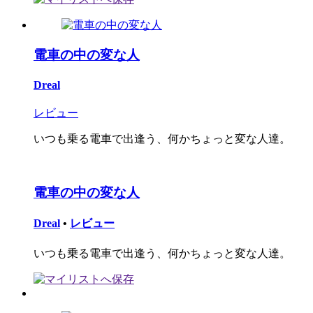
電車の中の変な人
Dreal
レビュー
いつも乗る電車で出逢う、何かちょっと変な人達。
電車の中の変な人
Dreal
•
レビュー
いつも乗る電車で出逢う、何かちょっと変な人達。