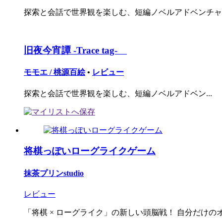
探索と会話で世界観を楽しむ、短編ノベルアドベンチャ
旧夜今宵譚 -Trace tag-
モモエ / 桃源百絵
•
レビュー
探索と会話で世界観を楽しむ、短編ノベルアドベン...
将棋っぽいローグライクゲーム
抹茶プリンstudio
レビュー
「将棋 × ローグライク」の新しい頭脳戦！ 自分だけのオリ