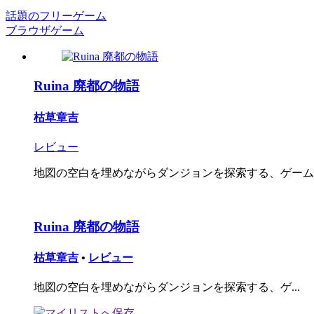
話題のフリーゲーム
ブラウザゲーム
Ruina 廃都の物語
枯草章吉
レビュー
地図の空白を埋めながらダンジョンを探索する、ゲームブ
Ruina 廃都の物語
枯草章吉
•
レビュー
地図の空白を埋めながらダンジョンを探索する、ゲ...