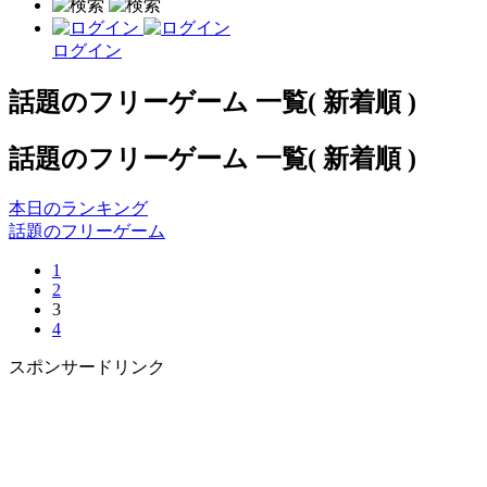
ログイン
話題のフリーゲーム 一覧( 新着順 )
話題のフリーゲーム 一覧( 新着順 )
本日のランキング
話題のフリーゲーム
1
2
3
4
スポンサードリンク